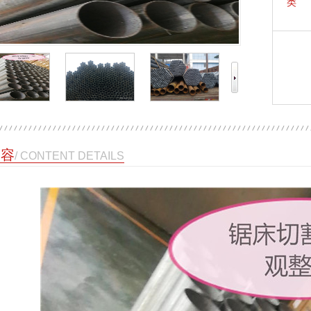
类 
内容
/ CONTENT DETAILS