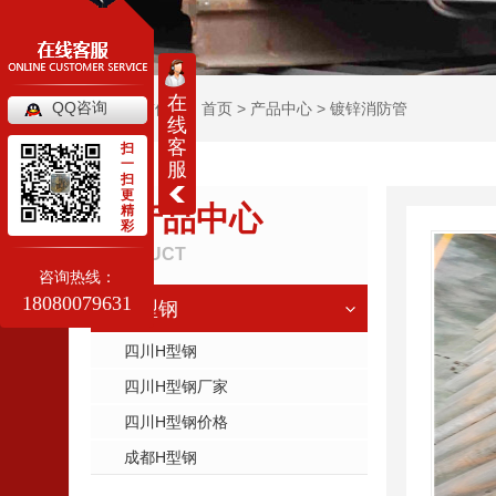
在
QQ咨询
当前位置：
首页
>
产品中心
>
镀锌消防管
线
客
扫
一
服
扫
更
产品中心
精
彩
PRODUCT
咨询热线：
18080079631
H型钢
四川H型钢
四川H型钢厂家
四川H型钢价格
成都H型钢