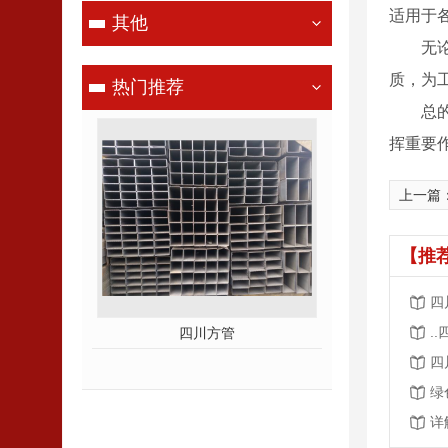
适用于
其他
无
质，为
热门推荐
总
挥重要作
上一篇
【推
四
.
四川方管
四川H型钢厂家
四
绿
详