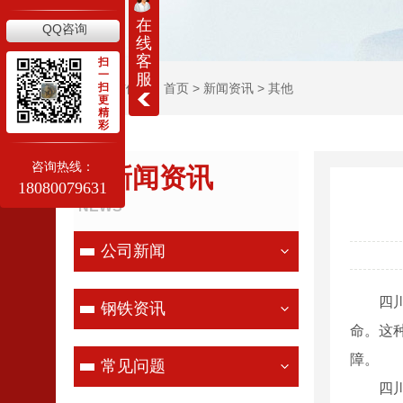
在
QQ咨询
线
客
扫
一
服
当前位置：
扫
首页
>
新闻资讯
>
其他
更
精
彩
咨询热线：
新闻资讯
18080079631
NEWS
公司新闻
四
钢铁资讯
命。这
障。
常见问题
四