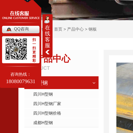
在
QQ咨询
当前位置：
首页
>
产品中心
>
钢板
线
客
扫
一
服
扫
更
产品中心
精
彩
PRODUCT
咨询热线：
18080079631
H型钢
四川H型钢
四川H型钢厂家
四川H型钢价格
成都H型钢