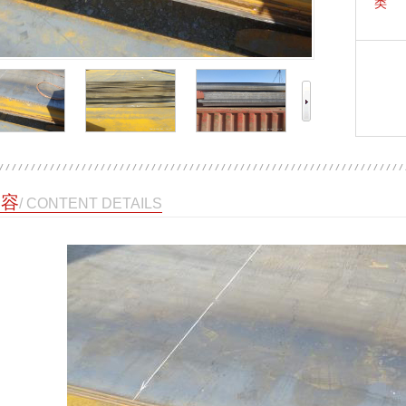
类 
内容
/ CONTENT DETAILS