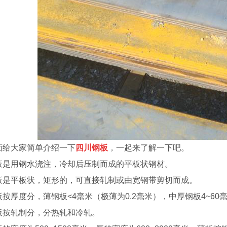
面给大家简单介绍一下
四川钢板
，一起来了解一下吧。
板是用钢水浇注，冷却后压制而成的平板状钢材。
板是平板状，矩形的，可直接轧制或由宽钢带剪切而成。
板按厚度分，薄钢板<4毫米（极薄为0.2毫米），中厚钢板4~60毫
板按轧制分，分热轧和冷轧。