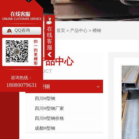
在
QQ咨询
当前位置：
首页
>
产品中心
>
槽钢
线
客
扫
一
服
扫
更
产品中心
精
彩
PRODUCT
咨询热线：
18080079631
H型钢
四川H型钢
四川H型钢厂家
四川H型钢价格
成都H型钢