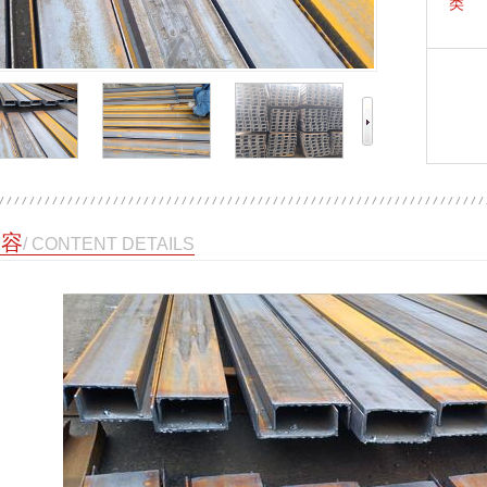
类 
内容
/ CONTENT DETAILS