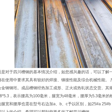
面是对于四川槽钢的基本情况介绍，如您感兴趣的话，可以了解
钢在使用中要求其具有较好的焊接、铆接性能及综合机械性能。 产
金钢钢坯。成品槽钢经热加工成形、正火或热轧状态交货。其规格以腰
*48*5.3，表示腰高为100毫米，腿宽为48毫米，腰厚为5.3
腿宽和腰厚也需在型号右边加a、b、c予以区别，如25#a 25#b 
过以上的介绍，希望可以帮到您更多的了解四川槽钢。