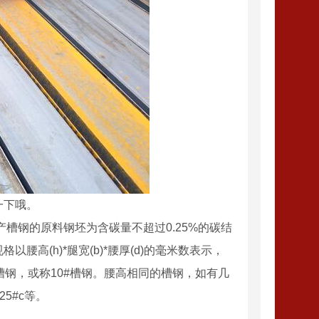
一下哦。
槽钢的原料钢坯为含碳量不超过0.25%的碳结
高(h)*腿宽(b)*腰厚(d)的毫米数表示，
毫米的槽钢，或称10#槽钢。腰高相同的槽钢，如有几
25#c等。