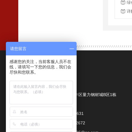
绿
详
请您留言
感谢您的关注，当前客服人员不在
联系我们
线，请填写一下您的信息，我们会
尽快和您联系。
成都鑫力量商贸有限公司
公司地址：
成都市金牛区量力钢材城B区1栋
联系人：
朱经理
手机：
18080079631
座机：
028-89992672