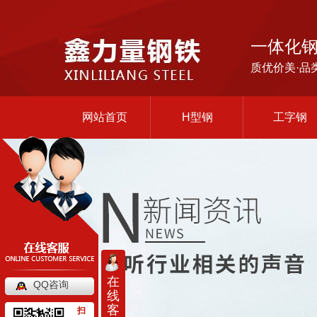
一体化
质优价美·品
网站首页
H型钢
工字钢
在
QQ咨询
线
客
扫