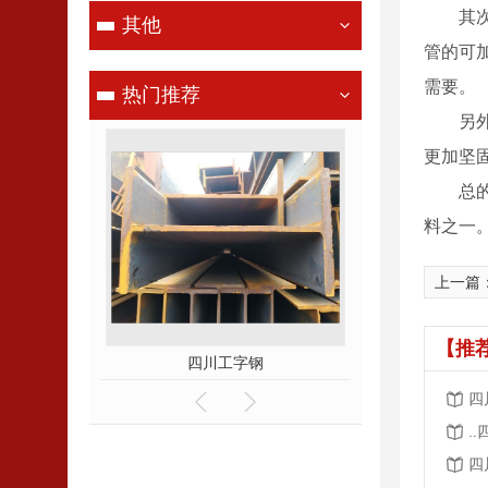
其
其他
管的可
需要。
热门推荐
另
更加坚
总
料之一
上一篇
【推
钢
四川工字钢
四川镀
四
.
四