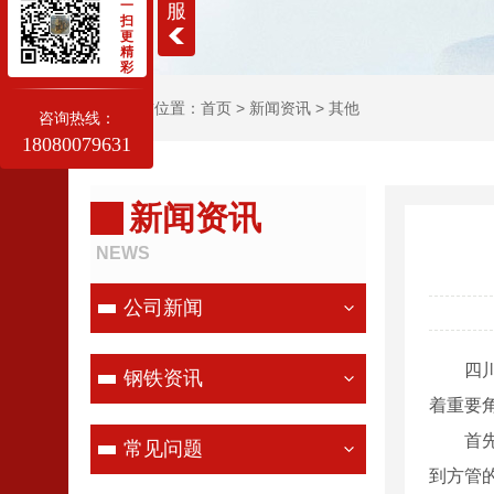
一
服
扫
更
精
彩
当前位置：
首页
>
新闻资讯
>
其他
咨询热线：
18080079631
新闻资讯
NEWS
公司新闻
四
钢铁资讯
着重要
首
常见问题
到方管