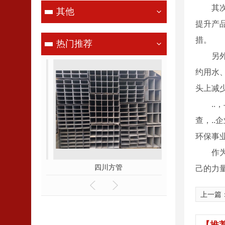
其
其他
提升产
措。
热门推荐
另
约用水
头上减
.
查，.
环保事
作
管
四川方管
四川H型
己的力
上一篇