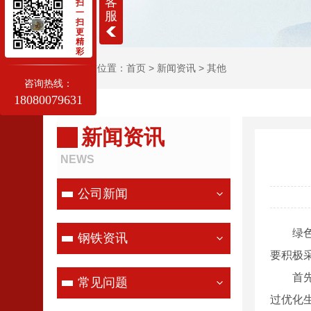
客
扫
一
服
扫
更
精
彩
当前位置：
首页
>
新闻资讯
>
其他
咨询热线：
18080079631
新闻资讯
NEWS
公司新闻
绿
钢铁资讯
要积极
首
常见问题
过优化