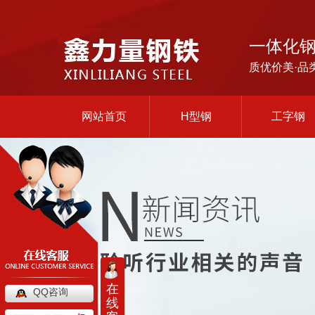
一体化
质优价美·品
网站首页
H型钢
工字钢
在
QQ咨询
线