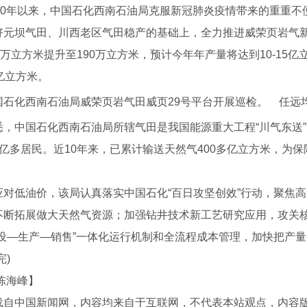
0年以来，中国石化西南石油局克服新冠肺炎疫情带来的重重不
好元坝气田、川西老区气田稳产的基础上，全力推进威荣页岩气
0万立方米提升至190万立方米，预计今年年产量将达到10-1
亿立方米。
国石化西南石油局威荣页岩气田威页29号平台开展巡检。 任远均
中国石化西南石油局所辖气田是我国能源重大工程“川气东送”
2亿多居民。近10年来，已累计输送天然气400多亿立方米，为
低油价，该局认真落实中国石化“百日攻坚创效”行动，聚焦高
不断拓展做大天然气资源；加强钻井技术新工艺研究应用，攻关核
方管
四川H型钢厂家
建设—生产—销售”一体化运行机制和全流程成本管理，加快把产
完)
陈海峰】
载自中国新闻网，内容均来自于互联网，不代表本站观点，内容