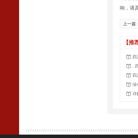
响，请
上一篇
【推
四
.
四
绿
详