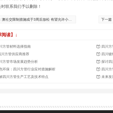
及时联系我们予以删除！
：
澳社交限制措施或于3周后放松 有望允许小规模聚会
下一篇
荐阅读】↓
川方管材料选择指南
四川方
.四川方管供应商推荐
四川镀
川方管市场发展趋势分析
探讨四
色环保：四川方管行业应对措施解析
四川方
解四川方管生产工艺及技术特点
未来发