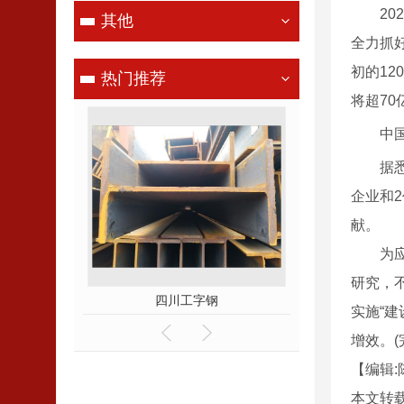
202
其他
全力抓
初的12
热门推荐
将超70
中
据悉，
企业和
献。
为应对
研究，
字钢
四川镀锌管
四川
实施“
增效。(
【编辑:
本文转