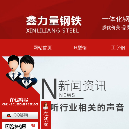
一体化
质优价美·品
网站首页
H型钢
工字钢
在
QQ咨询
线
客
扫