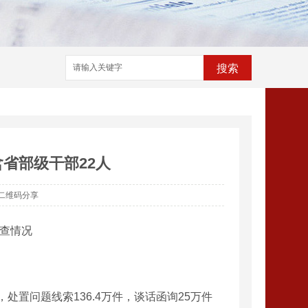
搜索
含省部级干部22人
二维码分享
调查情况
，处置问题线索136.4万件，谈话函询25万件