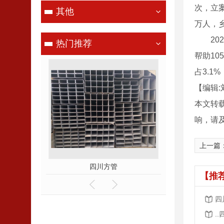
次，立案
其他
万人，乡
2021
热门推荐
帮助10
占3.1
【编辑:
本文转
响，请
上一篇
管
四川方管
四川H型
【推
四
.