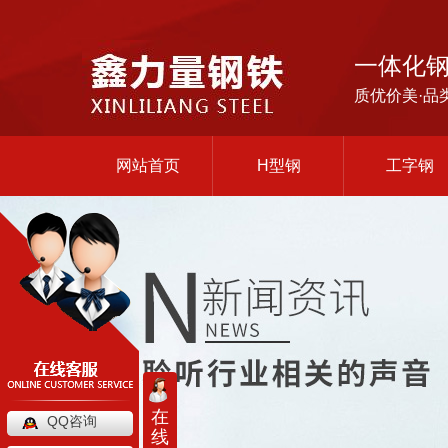
一体化
质优价美·品
网站首页
H型钢
工字钢
在
QQ咨询
线