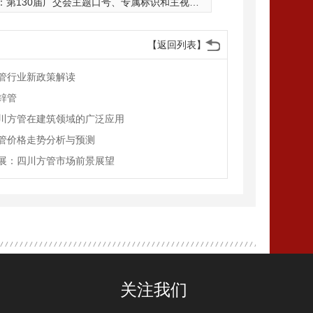
：
第130届广交会主题口号、专属标识和主视觉形象揭晓
【返回列表】
管行业新政策解读
锌管
川方管在建筑领域的广泛应用
管价格走势分析与预测
展：四川方管市场前景展望
关注我们