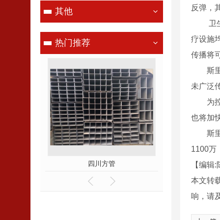
反弹，其
其他
卫生组
疗设施
热门推荐
传播将
斯里兰
未广泛
为控制
也将加
斯里兰
1100
四川方管
四川H型钢厂
【编辑:
本文转
响，请