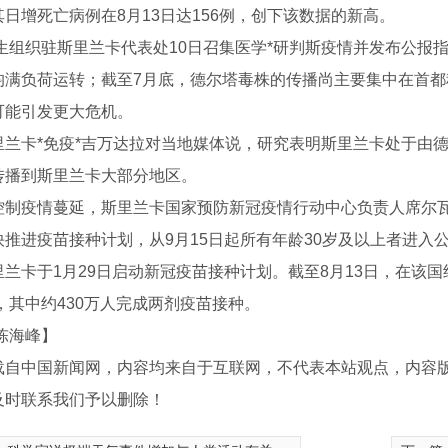
日增死亡病例在8月13日达156例，创下该数据的新高。
织驻斯里兰卡代表处10日召集医学*研判斯疫情并发布公报指
均满负荷运转；截至7月底，德尔塔毒株的传播尚主要集中在首
可能引发更大危机。
卡*免疫*吉万达拉对当地媒体说，研究表明斯里兰卡处于由德
传播到斯里兰卡大部分地区。
疫情蔓延，斯里兰卡国家预防新冠疫情行动中心负责人席尔瓦
快推进疫苗接种计划，从9月15日起所有年龄30岁及以上者进入
卡于1月29日启动新冠疫苗接种计划。截至8月13日，在该国约
万，其中约430万人完成两剂疫苗接种。
家
陈海峰】
载自中国新闻网，内容均来自于互联网，不代表本站观点，内容
及时联系我们予以删除！