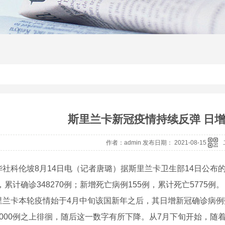
斯里兰卡新冠疫情持续反弹 日
作者：admin 发布日期： 2021-08-15
科伦坡8月14日电（记者唐璐）据斯里兰卡卫生部14日公布
例，累计确诊348270例；新增死亡病例155例，累计死亡5775例。
卡本轮疫情始于4月中旬该国新年之后，其日增新冠确诊病例数
3000例之上徘徊，随后这一数字有所下降。从7月下旬开始，随