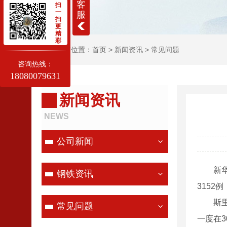
客
扫
一
服
扫
更
精
彩
当前位置：
首页
>
新闻资讯
>
常见问题
咨询热线：
18080079631
新闻资讯
NEWS
公司新闻
新华社
钢铁资讯
3152
斯里兰
常见问题
一度在