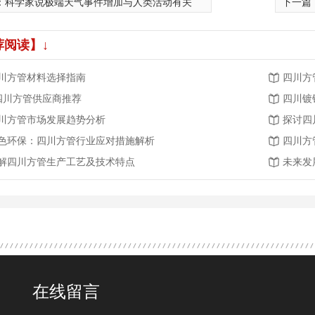
：
科学家说极端天气事件增加与人类活动有关
下一篇
荐阅读】↓
川方管材料选择指南
四川方
.四川方管供应商推荐
四川镀
川方管市场发展趋势分析
探讨四
色环保：四川方管行业应对措施解析
四川方
解四川方管生产工艺及技术特点
未来发
在线留言