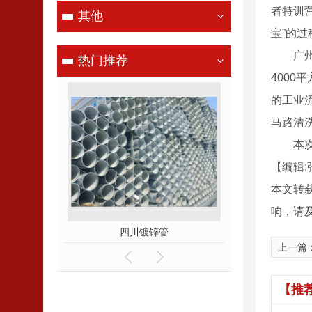
者特训
其他
宝”的
广州市
热门推荐
400
的工业
马路清
本次环
【编辑:
本文转
响，请
四川镀锌管
四川方管
上一篇
【推