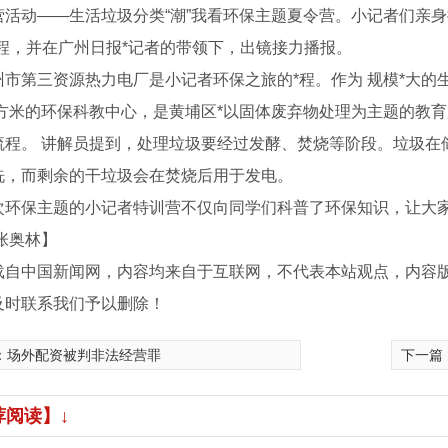
营活动——生活垃圾分类“潮”我看环保主题夏令营。小记者们亲
过程，并在广州日报*记者的带领下，出镜接力播报。
第三资源热力电厂是小记者环保之旅的*程。作为 规模*大的
0平方米的环保科教中心，是黄埔区*以固体废弃物处理为主题的教
流程。 讲解员提到，处理垃圾要经过发酵、焚烧等阶段。垃圾在
洗，而剩余的干垃圾会在焚烧后用于发电。
保主题的小记者特训营不仅向同学们科普了环保知识，让大家过
张奥林】
载自中国新闻网，内容均来自于互联网，不代表本站观点，内容
及时联系我们予以删除！
四川H型钢厂家
：
场外配资被判非法经营罪
下一篇
荐阅读】↓