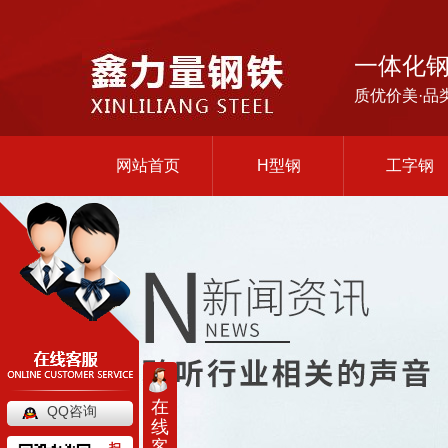
一体化
质优价美·品
网站首页
H型钢
工字钢
在
QQ咨询
线
客