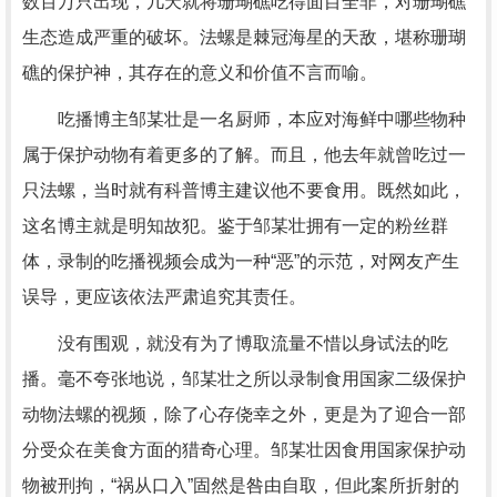
数百万只出现，几天就将珊瑚礁吃得面目全非，对珊瑚礁
生态造成严重的破坏。法螺是棘冠海星的天敌，堪称珊瑚
礁的保护神，其存在的意义和价值不言而喻。
吃播博主邹某壮是一名厨师，本应对海鲜中哪些物种
属于保护动物有着更多的了解。而且，他去年就曾吃过一
只法螺，当时就有科普博主建议他不要食用。既然如此，
这名博主就是明知故犯。鉴于邹某壮拥有一定的粉丝群
体，录制的吃播视频会成为一种“恶”的示范，对网友产生
误导，更应该依法严肃追究其责任。
没有围观，就没有为了博取流量不惜以身试法的吃
播。毫不夸张地说，邹某壮之所以录制食用国家二级保护
动物法螺的视频，除了心存侥幸之外，更是为了迎合一部
分受众在美食方面的猎奇心理。邹某壮因食用国家保护动
物被刑拘，“祸从口入”固然是咎由自取，但此案所折射的