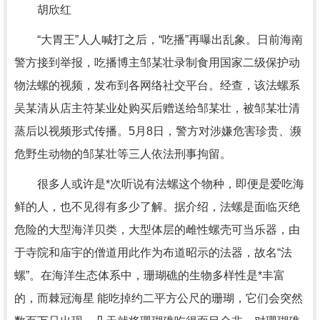
胡欣红
“大胃王”人人喊打之后，“吃播”再曝出乱象。日前海南
警方接到举报，吃播博主邹某壮录制食用国家二级保护动
物法螺的视频，发布到各网络社交平台。经查，该法螺系
吴某清从店主符某业处购买后赠送给邹某壮，被邹某壮清
蒸后以视频形式传播。5月8日，警方对涉嫌危害珍贵、濒
危野生动物的邹某壮等三人依法刑事拘留。
很多人或许是*次听说有法螺这个物种，即便是爱吃海
鲜的人，也不见得有多少了解。据介绍，法螺是面临灭绝
危险的大型海洋贝类，大型体层的雌性螺壳可当乐器，由
于寺院和庙宇的僧道用此作为布道昭示的法器，故名“法
螺”。在海洋生态体系中，珊瑚礁的生物多样性是*丰富
的，而棘冠海星 能吃掉约二平方公尺的珊瑚，它们会突然