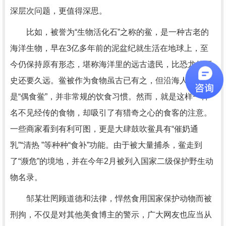
深层次问题，更值得深思。
比如，被誉为“生物活化石”之称的鲎，是一种古老的
海洋生物，早在3亿多年前的泥盆纪就生活在地球上，至
今仍保持原有形态，堪称海洋里的远古遗民，比恐龙的历
史还要久远。鲎被作为食物虽古已有之，但沿海人民只
是“偶食鲎”，并非常规的饮食习惯。然而，就是这样一种
名不见经传的食物，却吸引了有猎奇之心的食客的注意。
一些商家看到有利可图，更是大肆鼓吹鲎具有“催奶通
乳”“清热 ”等种种“食补”功能。由于被大量捕杀，鲎走到
了“濒危”的境地，并在今年2月被列入国家二级保护野生动
物名录。
邹某壮罔顾道德和法律，悍然食用国家保护动物而被
刑拘，不仅是对其他美食博主的警示，广大网友也应当从