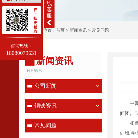
线
客
扫
一
服
扫
更
精
当前位置：
首页
>
新闻资讯
>
常见问题
彩
咨询热线：
18080079631
新闻资讯
NEWS
公司新闻
中新网
钢铁资讯
面团。
和董姿
常见问题
训班 