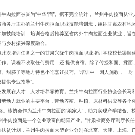
肉拉面被誉为“中华*面”。据不完全统计， 兰州牛肉拉面从业人
省商务厅主办的兰州牛肉拉面职业技能培训班，组织甘肃农村地
参加技能培训，培训合格后推荐至省内外牛肉拉面企业就业，旨
展与乡村振兴深度融合。
次培训任务之一的甘肃兴陇牛肉拉面职业培训学校校长梁顺俭
工作。课程不收取任何费用，还 提供食宿。除了传授和面、揉面
糟、甜胚子等地方特色小吃烹饪技巧。“培训中，因人施教，一对
校提供专业指导”。
展在人才，人才培养靠教育。兰州牛肉拉面行业协会会长马利
锌管
四川方管
四川H
村劳动力就业的主要平台，带动养殖、种植、原材料供应等各个领
之路。该协会作为兰州牛肉拉面的“娘家人”，助力实现产学结合
牛肉拉面是一个创业致富的朝阳产业。”甘肃省商务厅副厅长任福康
面扶贫计划，兰州牛肉拉面大型企业分别在北京、天津、上海、