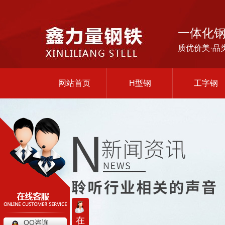
一体化
质优价美·品
网站首页
H型钢
工字钢
在
QQ咨询