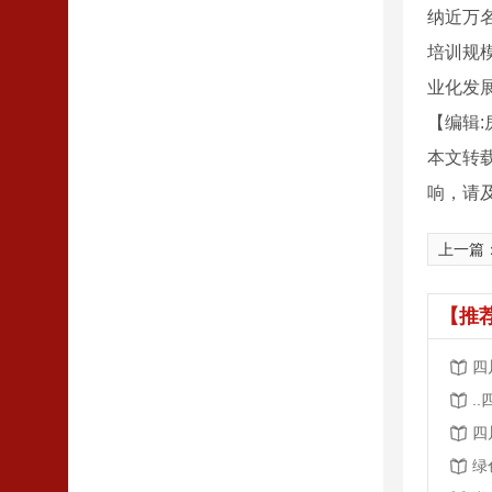
纳近万
培训规
业化发展
【编辑:
本文转
响，请
上一篇
【推
四
.
四
绿