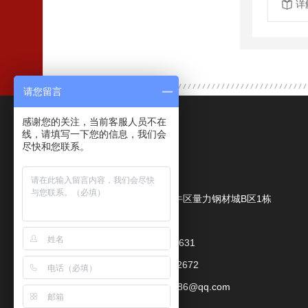
详
请您留言
感谢您的关注，当前客服人员不在
联系我们
线，请填写一下您的信息，我们会
尽快和您联系。
成都鑫力量商贸有限公司
公司地址：
成都市金牛区量力钢材城B区1栋
联系人：
朱经理
手机：
18080079631
座机：
028-89992672
邮箱：
1815111086@qq.com