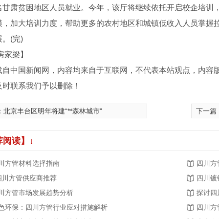
名甘肃贫困地区人员就业。今年，该厅将继续依托开启校企培训
模，加大培训力度，帮助更多的农村地区和城镇低收入人员掌握
。(完)
房家梁】
载自中国新闻网，内容均来自于互联网，不代表本站观点，内容
及时联系我们予以删除！
：
北京丰台区明年将建“**森林城市”
下一篇
荐阅读】↓
川方管材料选择指南
四川方
.四川方管供应商推荐
四川镀
川方管市场发展趋势分析
探讨四
色环保：四川方管行业应对措施解析
四川方