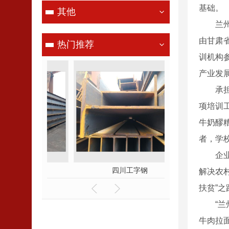
基础。
其他
兰州牛
由甘肃
热门推荐
训机构
产业发
承担此
项培训
牛奶醪
者，学
企业发
钢
四川工字钢
四川镀
解决农
扶贫”
“兰州
牛肉拉