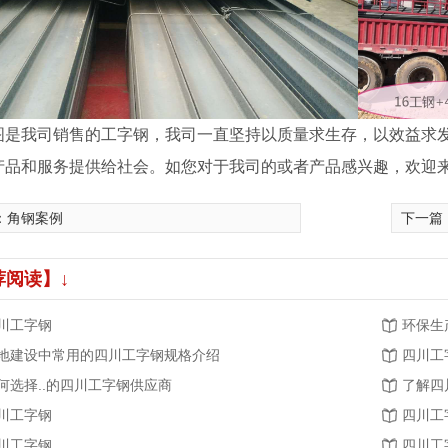
字钢
四川镀锌管
四
图是我司销售的工字钢，我司一直坚持以质量求生存，以效益求
产品和服务提供给社会。如您对于我司的或者产品感兴趣，欢迎
：
角钢案例
下一篇
荐阅读】↓
川工字钢
环保生
地建设中常用的四川工字钢规格介绍
四川工
何选择..的四川工字钢供应商
了解四
川工字钢
四川工
川工字钢
四川工