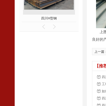
四川H型钢
四川工
上
良好的
上一篇
【推
四
工
如
四
四