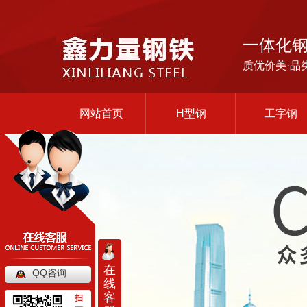
一体化
质优价美·品
网站首页
H型钢
工字钢
在
QQ咨询
线
客
扫