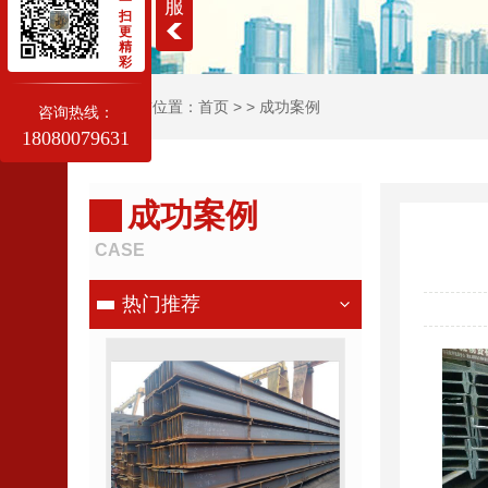
一
服
扫
更
精
彩
当前位置：
首页
> >
成功案例
咨询热线：
18080079631
成功案例
CASE
热门推荐