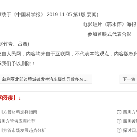
。
《中国科学报》 2019-11-05 第1版 要闻)
电影短片《郭永怀》海报
参加首映式代表合影
赵竹青、吕骞)
载自人民网，内容均来自于互联网，不代表本站观点，内容版权
系我们予以删除！
：
叙利亚北部边境城镇发生汽车爆炸导致多名平民死伤
下一篇
荐阅读】↓
川方管材料选择指南
四川方
.四川方管供应商推荐
四川镀
川方管市场发展趋势分析
探讨四