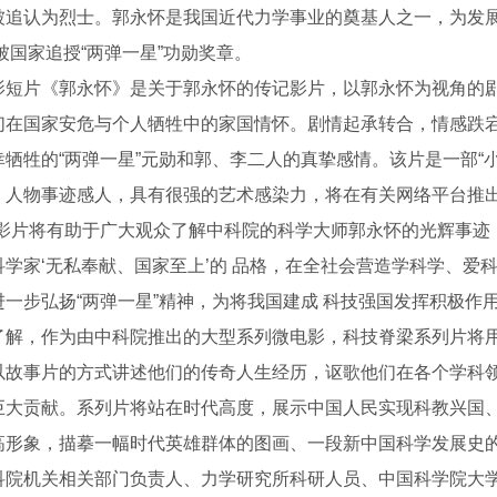
被追认为烈士。郭永怀是我国近代力学事业的奠基人之一，为发
年被国家追授“两弹一星”功勋奖章。
片《郭永怀》是关于郭永怀的传记影片，以郭永怀为视角的剧
们在国家安危与个人牺牲中的家国情怀。剧情起承转合，情感跌
幸牺牲的“两弹一星”元勋和郭、李二人的真挚感情。该片是一部“
，人物事迹感人，具有很强的艺术感染力，将在有关网络平台推
片将有助于广大观众了解中科院的科学大师郭永怀的光辉事迹，
科学家‘无私奉献、国家至上’的 品格，在全社会营造学科学、爱
进一步弘扬“两弹一星”精神，为将我国建成 科技强国发挥积极作用
，作为由中科院推出的大型系列微电影，科技脊梁系列片将用
钢厂家
以故事片的方式讲述他们的传奇人生经历，讴歌他们在各个学科
巨大贡献。系列片将站在时代高度，展示中国人民实现科教兴国
高形象，描摹一幅时代英雄群体的图画、一段新中国科学发展史
机关相关部门负责人、力学研究所科研人员、中国科学院大学