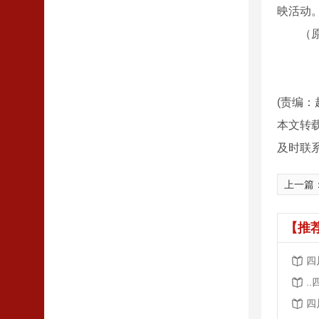
映活动
（原载于
(责编：
本文转
及时联
上一篇
【推
四
.
四