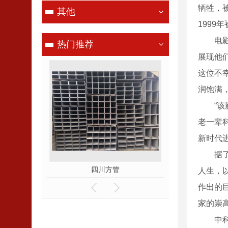
牺牲，
其他
1999
电影短
热门推荐
展现他
这位不
润饱满
“该影
老一辈
新时代
据了解
管
四川方管
四川H型
人生，
作出的
家的崇
中科院