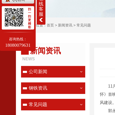
线
客
扫
一
服
扫
更
精
当前位置：
首页
>
新闻资讯
>
常见问题
彩
咨询热线：
18080079631
新闻资讯
NEWS
公司新闻
11月
钢铁资讯
怀》首
风建设
常见问题
郭永怀