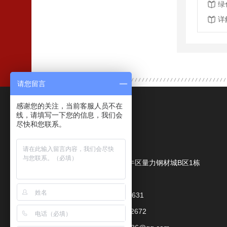
绿
详
请您留言
感谢您的关注，当前客服人员不在
联系我们
线，请填写一下您的信息，我们会
尽快和您联系。
成都鑫力量商贸有限公司
公司地址：
成都市金牛区量力钢材城B区1栋
联系人：
朱经理
手机：
18080079631
座机：
028-89992672