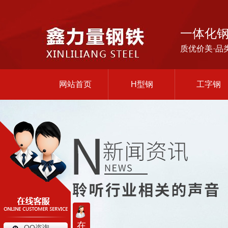
一体化
质优价美·品
网站首页
H型钢
工字钢
在
QQ咨询