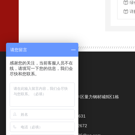
绿
详
请您留言
感谢您的关注，当前客服人员不在
联系我们
线，请填写一下您的信息，我们会
尽快和您联系。
成都鑫力量商贸有限公司
公司地址：
成都市金牛区量力钢材城B区1栋
联系人：
朱经理
手机：
18080079631
座机：
028-89992672