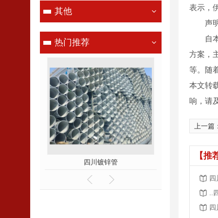
表示，
其他
声明说
自本月
热门推荐
方案，
等。随
本文转
响，请
上一篇
【推
管
四川方管
四川H型
四
.
四