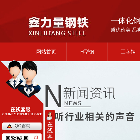
一体化
质优价美·品
网站首页
H型钢
工字钢
在
QQ咨询
线
客
扫