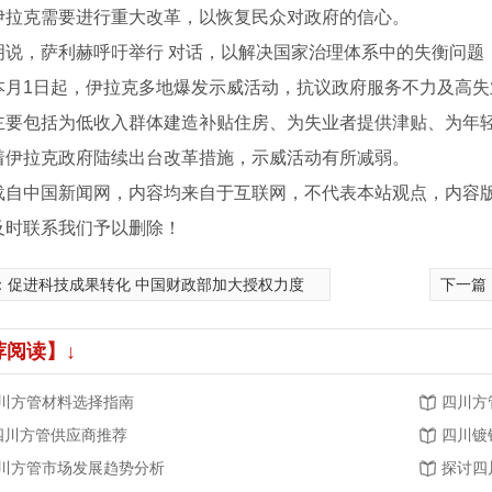
伊拉克需要进行重大改革，以恢复民众对政府的信心。
，萨利赫呼吁举行 对话，以解决国家治理体系中的失衡问题，
1日起，伊拉克多地爆发示威活动，抗议政府服务不力及高失业
主要包括为低收入群体建造补贴住房、为失业者提供津贴、为年
着伊拉克政府陆续出台改革措施，示威活动有所减弱。
载自中国新闻网，内容均来自于互联网，不代表本站观点，内容
及时联系我们予以删除！
：
促进科技成果转化 中国财政部加大授权力度
下一篇
荐阅读】↓
钢厂家
川方管材料选择指南
四川方
.四川方管供应商推荐
四川镀
川方管市场发展趋势分析
探讨四