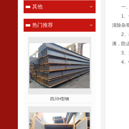
其他
一
1
热门推荐
清除杂
2
淆，防
3
4
四川H型钢