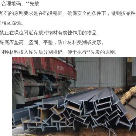
、合理堆码、**先放
、堆码的原则要求是在码垛稳固、确保安全的条件下，做到按品
和相互腐蚀。
、禁止在垛位附近存放对钢材有腐蚀作用的物品。
、垛底应垫高、坚固、平整，防止材料受潮或变形。
、同种材料按入库先后分别堆码，便于执行**先发的原则。