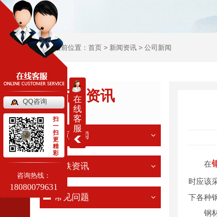
当前位置：
首页
>
新闻资讯
>
公司新闻
新闻资讯
在
QQ咨询
线
NEWS
客
扫
一
服
扫
公司新闻
更
精
彩
在
钢铁资讯
咨询热线：
时应该
18080079631
常见问题
下各种
钢