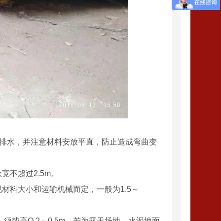
利排水，并注意材料安放平直，防止造成弯曲变
宽不超过2.5m。
材料大小和运输机械而定，一般为1.5～
须垫高O.2～0.5m。若为露天场地，水泥地面