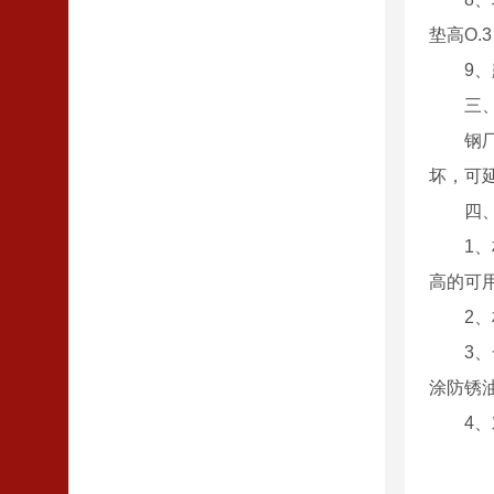
垫高O.
9
三
钢
坏，可
四
1
高的可
2
3
涂防锈
4