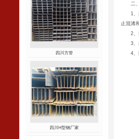
二
1
止混淆
2
3
四川方管
4
四川H型钢厂家