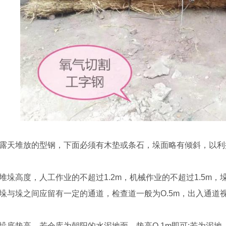
、露天堆放的型钢，下面必须有木垫或条石，垛面略有倾斜，以
、堆垛高度，人工作业的不超过1.2m，机械作业的不超过1.5m，垛
、垛与垛之间应留有一定的通道，检查道一般为O.5m，出入通道视
、垛底垫高，若仓库为朝阳的水泥地面，垫高O.1m即可;若为泥地，