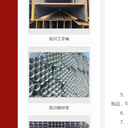
四川工字钢
5
制品，
四川镀锌管
6
7