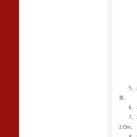
5
形。
6
7
2.Om。
8